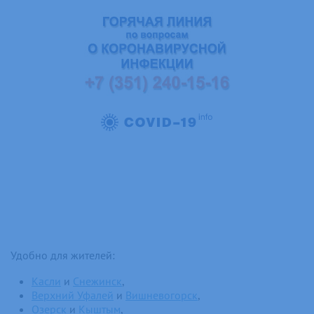
Удобно для жителей:
Касли
и
Снежинск
,
Верхний Уфалей
и
Вишневогорск
,
Озерск
и
Кыштым
,