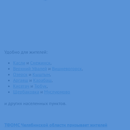
Удобно для жителей:
Касли
и
Снежинск
,
Верхний Уфалей
и
Вишневогорск
,
Озерск
и
Кыштым
,
Аргаяш
и
Карабаш
,
Кисегач
и
Тюбук
,
Щербаковка
и
Муслуюмово
и других населенных пунктов.
ТФОМС Челябинской области призывает жителей