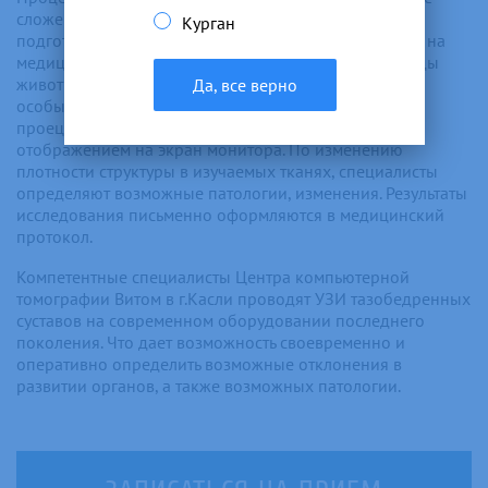
сложен и может проводиться без предварительной
Курган
подготовки либо госпитализации. Пациент ложиться на
медицинскую кушетку заранее освобождая от одежды
живот и спину. Кожный покров врач обрабатывает
Да, все верно
особым проводниковым гелем. С помощью него
проецируется звук на передатчик с последующим
отображением на экран монитора. По изменению
плотности структуры в изучаемых тканях, специалисты
определяют возможные патологии, изменения. Результаты
исследования письменно оформляются в медицинский
протокол.
Компетентные специалисты Центра компьютерной
томографии Витом в г.Касли проводят УЗИ тазобедренных
суставов на современном оборудовании последнего
поколения. Что дает возможность своевременно и
оперативно определить возможные отклонения в
развитии органов, а также возможных патологии.