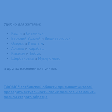
Удобно для жителей:
Касли
и
Снежинск
,
Верхний Уфалей
и
Вишневогорск
,
Озерск
и
Кыштым
,
Аргаяш
и
Карабаш
,
Кисегач
и
Тюбук
,
Щербаковка
и
Муслуюмово
и других населенных пунктов.
ТФОМС Челябинской области призывает жителей
проверить актуальность своих полисов и заменить
полисы старого образца